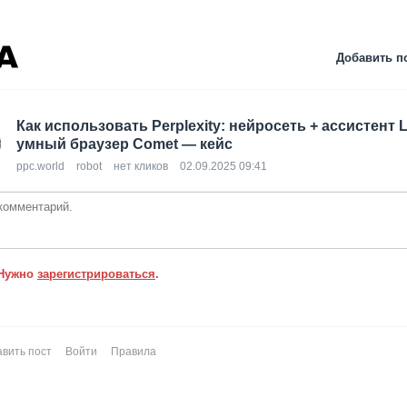
Добавить п
Как использовать Perplexity: нейросеть + ассистент 
умный браузер Comet — кейс
ppc.world
robot
нет кликов
02.09.2025 09:41
Нужно
зарегистрироваться
.
вить пост
Войти
Правила