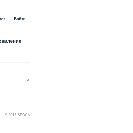
ост
Войти
правление
© 2016 SEOCA